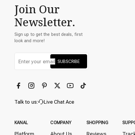
Join Our
Newsletter.
Sign up to get the best deals, first
look and more!
SUBSCRIBE
Talk to us:
Live Chat Ace
KANAL
COMPANY
SHOPPING
SUPP
Platform
About Us
Reviews
Trac